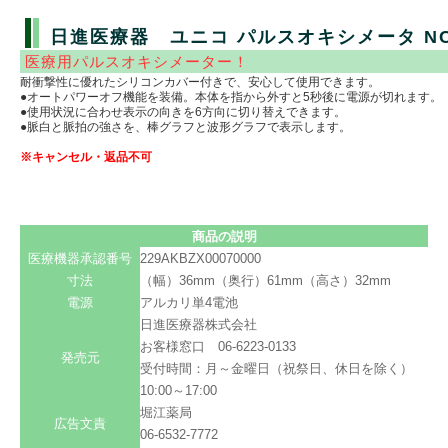
日進医療器 ユニコ パルスオキシメータ NC
医療用パルスオキシメーター！
耐衝撃性に優れたシリコンカバー付きで、安心して使用できます。
●オートパワーオフ機能を装備。本体を指から外すと5秒後に電源が切れます。
●使用状況に合わせ表示の向きを6方向に切り替えできます。
●脈白と脈拍の強さを、棒グラフと波形グラフで表示します。
※キャンセル・返品不可
商品の説明
医療機器承認番号
229AKBZX00070000
寸法
（幅）36mm（奥行）61mm（高さ）32mm
電源
アルカリ単4電池
日進医療器株式会社
お客様窓口 06-6223-0133
発売元
受付時間：月～金曜日（祝祭日、休日を除く）
10:00～17:00
堀江薬局
広告文責
06-6532-7772