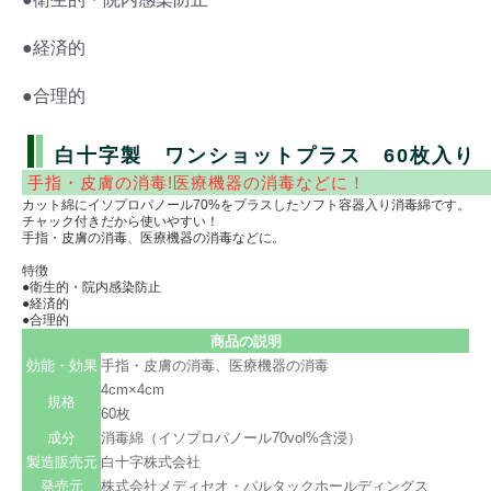
●経済的
●合理的
白十字製 ワンショットプラス 60枚入り
手指・皮膚の消毒!医療機器の消毒などに！
カット綿にイソプロパノール70%をプラスしたソフト容器入り消毒綿です。
チャック付きだから使いやすい！
手指・皮膚の消毒、医療機器の消毒などに。
特徴
●衛生的・院内感染防止
●経済的
●合理的
商品の説明
効能・効果
手指・皮膚の消毒、医療機器の消毒
4cm×4cm
規格
60枚
成分
消毒綿（イソプロパノール70vol%含浸）
製造販売元
白十字株式会社
発売元
株式会社メディセオ・パルタックホールディングス